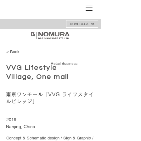
NOMURA Co., Ltd.
< Back
Retail Business
VVG Lifestyle
Village, One mall
南京ワンモール「VVG ライフスタイ
ルビレッジ」
2019
Nanjing, China
Concept & Schematic design / Sign & Graphic /