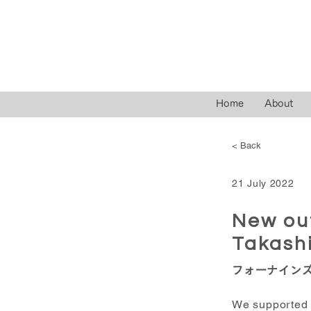
Home
About
< Back
21 July 2022
New out
Takash
フォーナイン
We supported 