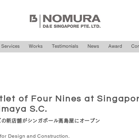
Services
Works
Testimonials
News
Award
Con
let of Four Nines at Singapo
imaya S.C.
ズの新店舗がシンガポール高島屋にオープン
for Design and Construction.